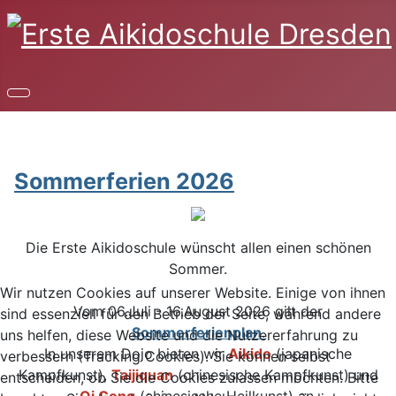
Sommerferien 2026
Die Erste Aikidoschule wünscht allen einen schönen
Sommer.
Wir nutzen Cookies auf unserer Website. Einige von ihnen
Vom 06.Juli - 16.August 2026 gilt der
sind essenziell für den Betrieb der Seite, während andere
Sommerferienplan
.
uns helfen, diese Website und die Nutzererfahrung zu
In unserem Dojo bieten wir
Aikido
(japanische
verbessern (Tracking Cookies). Sie können selbst
Kampfkunst),
Taijiquan
(chinesische Kampfkunst) und
entscheiden, ob Sie die Cookies zulassen möchten. Bitte