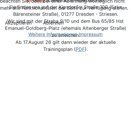
Qi Gong
(chinesische Heilkunst) an.
beachten Sie, dass bei einer Ablehnung womöglich nicht
Sie finden uns auf der Kipsdorfer Straße 100 (Ecke
mehr alle Funktionalitäten der Seite zur Verfügung stehen.
Bärensteiner Straße), 01277 Dresden - Striesen.
Wir sind mit der Straba 9/10 und dem Bus 65/85 Hst
Akzeptieren
Ablehnen
Emanuel-Goldberg-Platz (ehemals Altenberger Straße)
Weitere Informationen
Impressum
zu erreichen.
Ab 17.August 26 gilt dann wieder der aktuelle
Trainingsplan (
PDF
).